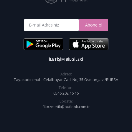
Abone ol
İLETIŞIM BILGILERI
Adres:
Tayakadın mah. Celalbayar Cad. No; 35 Osmangazi/BURSA
Telefon:
0546 202 16 16
Eposta:
fikozmetik@outlook.com.tr