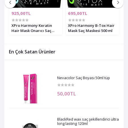
925,00TL
695,00TL
9
XPro Harmony Keratin
XPro Harmony B-Tox Hair
X
Hair Mask Onarıcı Saç
Mask Saç Maskesi 500 ml
H
Maskesi 500 ml
m
En Çok Satan Ürünler
Nevacolor Saç Boyası 50ml tüp
50,00TL
BlackRed wax saç şekillendirici ultra
long lastıng 120ml