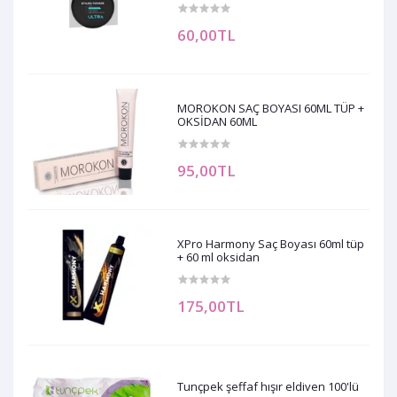
60,00TL
MOROKON SAÇ BOYASI 60ML TÜP +
OKSİDAN 60ML
95,00TL
XPro Harmony Saç Boyası 60ml tüp
+ 60 ml oksidan
175,00TL
Tunçpek şeffaf hışır eldiven 100'lü