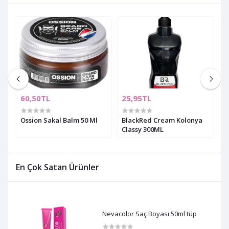
60,50TL
25,95TL
4
e
Ossion Sakal Balm 50 Ml
BlackRed Cream Kolonya
A
Classy 300ML
En Çok Satan Ürünler
Nevacolor Saç Boyası 50ml tüp