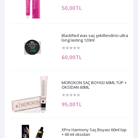
50,00TL
BlackRed wax saç şekillendirici ultra
long lastıng 120ml
60,00TL
MOROKON SAÇ BOYASI 60ML TÜP +
OKSİDAN 60ML
95,00TL
XPro Harmony Saç Boyası 60ml tüp
+ 60 ml oksidan