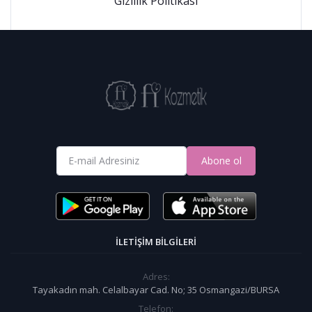
Gizlilik Politikası
Abone ol
İLETIŞIM BILGILERI
Adres:
Tayakadın mah. Celalbayar Cad. No; 35 Osmangazi/BURSA
Telefon: