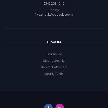
0546 202 16 16
Eposta:
fikozmetik@outlook.com.tr
HESABIM
Oturum aç
Sipariş Geçmişi
Benim dilek listem
Sipariş Takibi