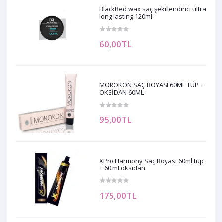
BlackRed wax saç şekillendirici ultra
long lastıng 120ml
60,00TL
MOROKON SAÇ BOYASI 60ML TÜP +
OKSİDAN 60ML
95,00TL
XPro Harmony Saç Boyası 60ml tüp
+ 60 ml oksidan
175,00TL