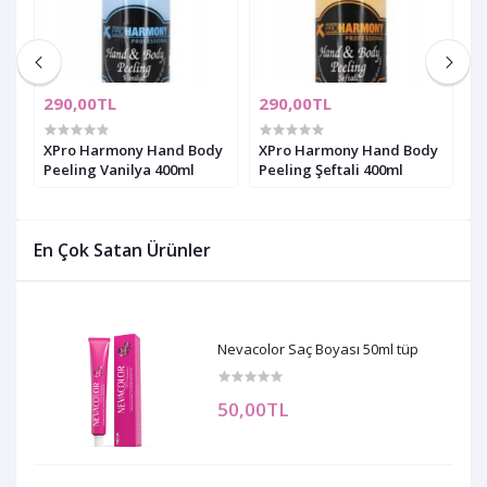
290,00TL
290,00TL
2
XPro Harmony Hand Body
XPro Harmony Hand Body
X
Peeling Vanilya 400ml
Peeling Şeftali 400ml
P
En Çok Satan Ürünler
Nevacolor Saç Boyası 50ml tüp
50,00TL