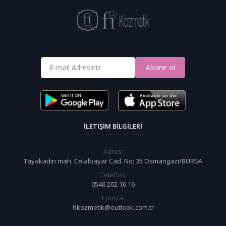
Abone ol
İLETIŞIM BILGILERI
Adres:
Tayakadın mah. Celalbayar Cad. No; 35 Osmangazi/BURSA
Telefon:
0546 202 16 16
Eposta:
fikozmetik@outlook.com.tr