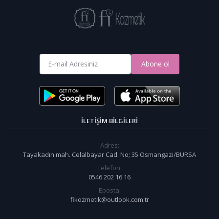
Abone ol
İLETIŞIM BILGILERI
Adres:
Tayakadın mah. Celalbayar Cad. No; 35 Osmangazi/BURSA
Telefon:
0546 202 16 16
Eposta:
fikozmetik@outlook.com.tr