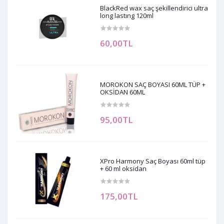
BlackRed wax saç şekillendirici ultra
long lastıng 120ml
60,00TL
MOROKON SAÇ BOYASI 60ML TÜP +
OKSİDAN 60ML
95,00TL
XPro Harmony Saç Boyası 60ml tüp
+ 60 ml oksidan
175,00TL