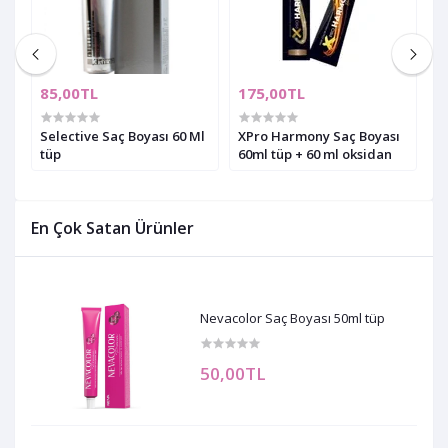
85,00TL
175,00TL
6
um
Selective Saç Boyası 60 Ml
XPro Harmony Saç Boyası
X
tüp
60ml tüp + 60 ml oksidan
M
En Çok Satan Ürünler
Nevacolor Saç Boyası 50ml tüp
50,00TL