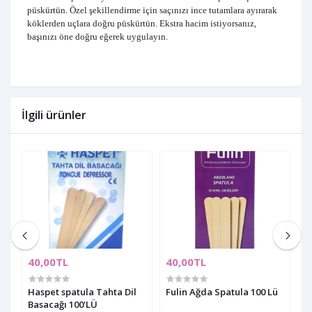
püskürtün. Özel şekillendirme için saçınızı ince tutamlara ayırarak
köklerden uçlara doğru püskürtün. Ekstra hacim istiyorsanız,
başınızı öne doğru eğerek uygulayın.
İlgili ürünler
40,00TL
40,00TL
6
Haspet spatula Tahta Dil
Fulin Ağda Spatula 100 Lü
M
Basacağı 100'LÜ
S