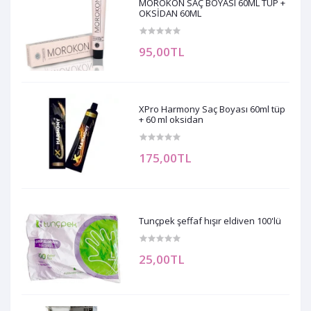
MOROKON SAÇ BOYASI 60ML TÜP +
OKSİDAN 60ML
95,00TL
XPro Harmony Saç Boyası 60ml tüp
+ 60 ml oksidan
175,00TL
Tunçpek şeffaf hışır eldiven 100'lü
25,00TL