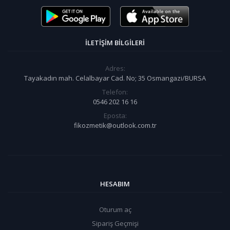
İLETIŞIM BILGILERI
Adres:
Tayakadın mah. Celalbayar Cad. No; 35 Osmangazi/BURSA
Telefon:
0546 202 16 16
Eposta:
fikozmetik@outlook.com.tr
HESABIM
Oturum aç
Sipariş Geçmişi