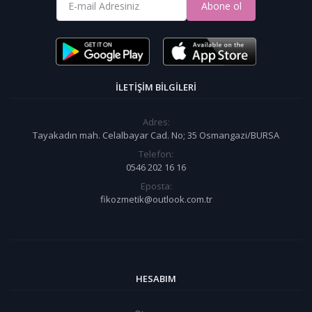
Abone ol
İLETIŞIM BILGILERI
Adres:
Tayakadın mah. Celalbayar Cad. No; 35 Osmangazi/BURSA
Telefon:
0546 202 16 16
Eposta:
fikozmetik@outlook.com.tr
HESABIM