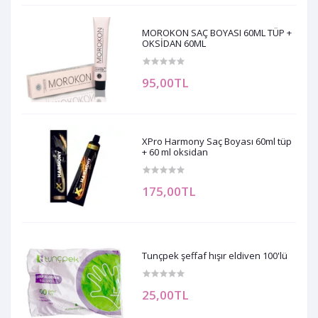
MOROKON SAÇ BOYASI 60ML TÜP +
OKSİDAN 60ML
95,00TL
XPro Harmony Saç Boyası 60ml tüp
+ 60 ml oksidan
175,00TL
Tunçpek şeffaf hışır eldiven 100'lü
25,00TL