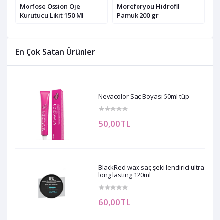
Morfose Ossion Oje
Moreforyou Hidrofil
T
Kurutucu Likit 150 Ml
Pamuk 200 gr
3
En Çok Satan Ürünler
Nevacolor Saç Boyası 50ml tüp
50,00TL
BlackRed wax saç şekillendirici ultra
long lastıng 120ml
60,00TL